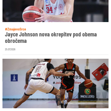
#ZmajevoSrce
Jayce Johnson nova okrepitev pod obema
obročema
25.07.2026