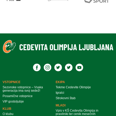
VSTOPNICE
EKIPA
Sezonske vstopnice – Vsaka
Tekme Cedevite Olimpije
generacija ima svoj sedež!
Igralci
Posamične vstopnice
Strokovni štab
VIP gostoljubje
MLADI
KLUB
Vpis v KŠ Cedevita Olimpija in
O klubu
pravilniki ter cenik mesečnih