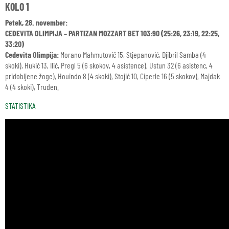
KOLO 1
Petek, 28. november:
CEDEVITA OLIMPIJA – PARTIZAN MOZZART BET 103:90 (25:26, 23:19, 22:25,
33:20)
Cedevita Olimpija:
Morano Mahmutovič 15, Stjepanović, Djibril Samba (4
skoki), Hukić 13, Ilić, Pregl 5 (6 skokov, 4 asistence), Ustun 32 (6 asistenc, 4
pridobljene žoge), Houindo 8 (4 skoki), Stojić 10, Ciperle 16 (5 skokov), Majdak
4 (4 skoki), Truden.
STATISTIKA