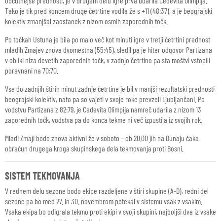
občutnejše prednosti, je v drugem delu igre prva udarila Cedevita Olimpija.
Tako je tik pred koncem druge četrtine vodila že s +11 (48:37), a je beograjski
kolektiv zmanjšal zaostanek z nizom osmih zaporednih točk.
Po točkah Ustuna je bila po malo več kot minuti igre v tretji četrtini prednost
mladih Zmajev znova dvomestna (55:45), sledil pa je hiter odgovor Partizana
v obliki niza devetih zaporednih točk, v zadnjo četrtino pa sta moštvi vstopili
poravnani na 70:70.
Vse do zadnjih štirih minut zadnje četrtine je bil v manjši rezultatski prednosti
beograjski kolektiv, nato pa so vajeti v svoje roke prevzeli Ljubljančani. Po
vodstvu Partizana z 82:79, je Cedevita Olimpija namreč udarila z nizom 13
zaporednih točk, vodstva pa do konca tekme ni več izpustila iz svojih rok.
Mladi Zmaji bodo znova aktivni že v soboto – ob 20.00 jih na Dunaju čaka
obračun drugega kroga skupinskega dela tekmovanja proti Bosni.
SISTEM TEKMOVANJA
V rednem delu sezone bodo ekipe razdeljene v štiri skupine (A-D), redni del
sezone pa bo med 27. in 30. novembrom potekal v sistemu vsak z vsakim.
Vsaka ekipa bo odigrala tekmo proti ekipi v svoji skupini, najboljši dve iz vsake