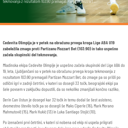
tekmovanja z rezultatom 103:90 premagali Partizan Mozzart …
Cedevita Olimpija je v petek na obračunu prvega kroga Lige ABA U19
zabeležila zmago proti Partizanu Mozzart Bet (103:90) in tako uspešno
začela skupinski del tekmovanja.
Mladinska ekipa Cedevite Olimpije je uspešno začela skupinski del Lige ABA do
19. leta. Ljubljančani so v petek na obračunu prvega kroga tekmovanja z
rezultatom 103:90 premagali Partizan Mozzart Bet, do zmage pa so prišli po
odlični igri v zadnji četrtini, v kateri so dosegli 33 točk, beograjski ekipi pa
šele povsem v zaključku dopustili, da so nekoliko zmanjšali končno razliko.
Derin Can Ustun je dosegel kar 32 točk in temu dodal še šest asistenc,
dvomestno število točk pa so dosegli še Maks Ciperle (16), Mark Morano
Mahmutovič (15), Mark Hukić (13) in Luka Santiago Stojić (10).
Po izenačeni prvi četrtini, v kateri si nobena od ekip ni uspela priigrati