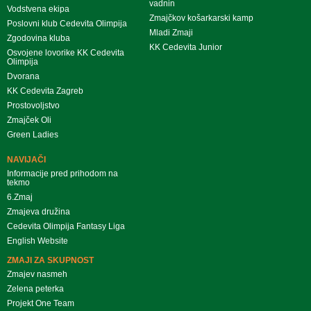
vadnin
Vodstvena ekipa
Zmajčkov košarkarski kamp
Poslovni klub Cedevita Olimpija
Mladi Zmaji
Zgodovina kluba
KK Cedevita Junior
Osvojene lovorike KK Cedevita
Olimpija
Dvorana
KK Cedevita Zagreb
Prostovoljstvo
Zmajček Oli
Green Ladies
NAVIJAČI
Informacije pred prihodom na
tekmo
6.Zmaj
Zmajeva družina
Cedevita Olimpija Fantasy Liga
English Website
ZMAJI ZA SKUPNOST
Zmajev nasmeh
Zelena peterka
Projekt One Team