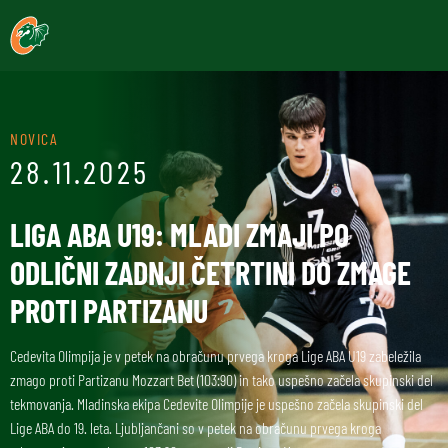
NOVICA
28.11.2025
LIGA ABA U19: MLADI ZMAJI PO
ODLIČNI ZADNJI ČETRTINI DO ZMAGE
PROTI PARTIZANU
Cedevita Olimpija je v petek na obračunu prvega kroga Lige ABA U19 zabeležila
zmago proti Partizanu Mozzart Bet (103:90) in tako uspešno začela skupinski del
tekmovanja. Mladinska ekipa Cedevite Olimpije je uspešno začela skupinski del
Lige ABA do 19. leta. Ljubljančani so v petek na obračunu prvega kroga