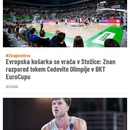
#ZmajevoSrce
Evropska košarka se vrača v Stožice: Znan
razpored tekem Cedevite Olimpije v BKT
EuroCupu
29.07.2026