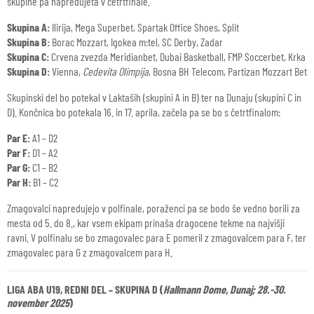
skupine pa napredujeta v četrtfinale.
Skupina A:
Ilirija, Mega Superbet, Spartak Office Shoes, Split
Skupina B:
Borac Mozzart, Igokea m:tel, SC Derby, Zadar
Skupina C:
Crvena zvezda Meridianbet, Dubai Basketball, FMP Soccerbet, Krka
Skupina D:
Vienna,
Cedevita Olimpija
, Bosna BH Telecom, Partizan Mozzart Bet
Skupinski del bo potekal v Laktaših (skupini A in B) ter na Dunaju (skupini C in
D). Končnica bo potekala 16. in 17. aprila, začela pa se bo s četrtfinalom:
Par E:
A1 – D2
Par F:
D1 – A2
Par G:
C1 – B2
Par H:
B1 – C2
Zmagovalci napredujejo v polfinale, poraženci pa se bodo še vedno borili za
mesta od 5. do 8., kar vsem ekipam prinaša dragocene tekme na najvišji
ravni. V polfinalu se bo zmagovalec para E pomeril z zmagovalcem para F, ter
zmagovalec para G z zmagovalcem para H.
LIGA ABA U19, REDNI DEL – SKUPINA D (
Hallmann Dome, Dunaj; 28.-30.
november 2025
)