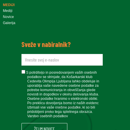
MEDIJI
Mediji
Novice
Galerija
Sveže v nabiralnik?
newsletteremail
soglasje
S potrditvijo in posredovanjem vaših osebnih
podatkov se strinjate, da Košarkarski klub
Cedevita Olimpija Ljubljana lahko obdeluje in
uporablja vaše navedene osebne podatke za
potrebe komuniciranja in obveščanja glede
novosti in dogodkov v okviru delovanja kluba.
Osebne podatke hranimo v elektronski obliki.
Po preklicu dovoljenja bomo iz naših evidenc
izbrisali vse vaše osebne podatke, ki so bili
pridobljeni preko tega spletnega obrazca.
Varstvo osebnih podatkov