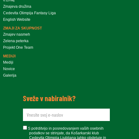
Zmajeva družina
Cedevita Olimpija Fantasy Liga
English Website
ZMAJI ZA SKUPNOST
Zmajev nasmeh
Zelena peterka
Projekt One Team
MEDIJI
Mediji
Novice
Galerija
Sveže v nabiralnik?
newsletteremail
soglasje
S potrditvijo in posredovanjem vaših osebnih
podatkov se strinjate, da Košarkarski klub
Cedevita Olimpija Ljubljana lahko obdeluje in