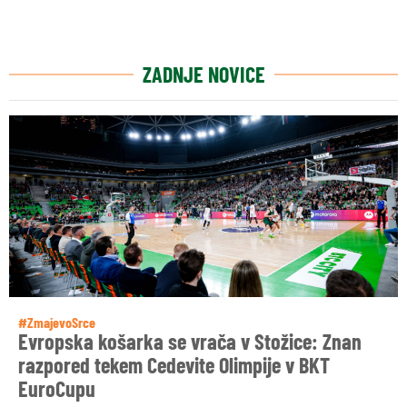
ZADNJE NOVICE
#ZmajevoSrce
Evropska košarka se vrača v Stožice: Znan
razpored tekem Cedevite Olimpije v BKT
EuroCupu