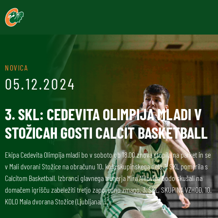
NOVICA
05.12.2024
3. SKL: CEDEVITA OLIMPIJA MLADI V
STOŽICAH GOSTI CALCIT BASKETBALL
Ekipa Cedevita Olimpija mladi bo v soboto ob 18.00 znova stopila na parket in se
v Mali dvorani Stožice na obračunu 10. kola skupinskega dela 3. SKL pomerila s
Calcitom Basketball. Izbranci glavnega trenerja Mira Alilovića bodo skušali na
domačem igrišču zabeležiti tretjo zaporedno zmago. 3. SKL, SKUPINA VZHOD, 10.
KOLO Mala dvorana Stožice (Ljubljana, …