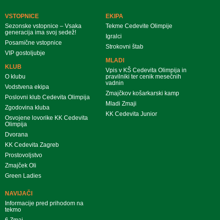
VSTOPNICE
EKIPA
Sezonske vstopnice – Vsaka
Tekme Cedevite Olimpije
generacija ima svoj sedež!
Igralci
Posamične vstopnice
Strokovni štab
VIP gostoljubje
MLADI
KLUB
Vpis v KŠ Cedevita Olimpija in
O klubu
pravilniki ter cenik mesečnih
vadnin
Vodstvena ekipa
Zmajčkov košarkarski kamp
Poslovni klub Cedevita Olimpija
Mladi Zmaji
Zgodovina kluba
KK Cedevita Junior
Osvojene lovorike KK Cedevita
Olimpija
Dvorana
KK Cedevita Zagreb
Prostovoljstvo
Zmajček Oli
Green Ladies
NAVIJAČI
Informacije pred prihodom na
tekmo
6.Zmaj