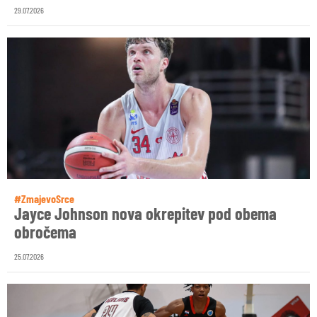
29.07.2026
#ZmajevoSrce
Jayce Johnson nova okrepitev pod obema
obročema
25.07.2026