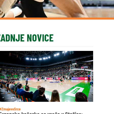
ZADNJE NOVICE
#ZmajevoSrce