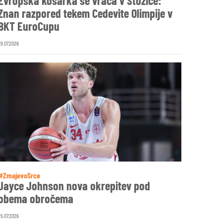
Evropska košarka se vrača v Stožice:
Znan razpored tekem Cedevite Olimpije v
BKT EuroCupu
29.07.2026
#ZmajevoSrce
Jayce Johnson nova okrepitev pod
obema obročema
25.07.2026