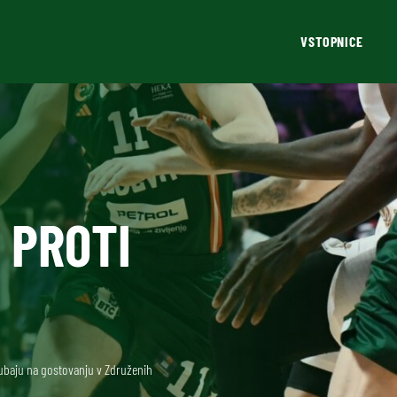
VSTOPNICE
 PROTI
 Dubaju na gostovanju v Združenih