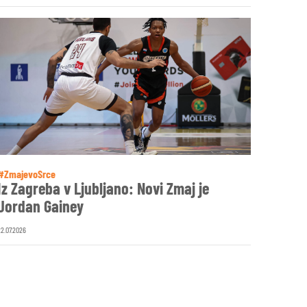
#ZmajevoSrce
Iz Zagreba v Ljubljano: Novi Zmaj je
Jordan Gainey
22.07.2026