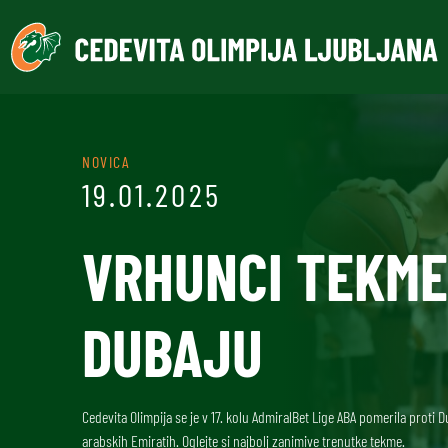
NOVICA
19.01.2025
VRHUNCI TEKME
DUBAJU
Cedevita Olimpija se je v 17. kolu AdmiralBet Lige ABA pomerila proti
arabskih Emiratih. Oglejte si najbolj zanimive trenutke tekme.