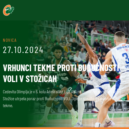
NOVICA
27.10.2024
VRHUNCI TEKME PROTI BUDUĆNOSTI
VOLI V STOŽICAH
Cedevita Olimpija je v 6. kolu AdmiralBet Lige ABA na domačem parketu v Areni
Stožice utrpela poraz proti Budućnosti VOLI. Oglejte si najbolj zanimive trenutke
tekme.