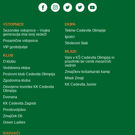
VSTOPNICE
EKIPA
Sezonske vstopnice – Vsaka
Tekme Cedevite Olimpije
generacija ima svoj sedež!
Igralci
Posamične vstopnice
Strokovni štab
VIP gostoljubje
MLADI
KLUB
Vpis v KŠ Cedevita Olimpija in
O klubu
pravilniki ter cenik mesečnih
vadnin
Vodstvena ekipa
Zmajčkov košarkarski kamp
Poslovni klub Cedevita Olimpija
Mladi Zmaji
Zgodovina kluba
KK Cedevita Junior
Osvojene lovorike KK Cedevita
Olimpija
Dvorana
KK Cedevita Zagreb
Prostovoljstvo
Zmajček Oli
Green Ladies
NAVIJAČI