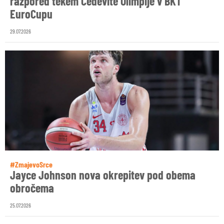
razpored tekem Cedevite Olimpije v BKT
EuroCupu
29.07.2026
#ZmajevoSrce
Jayce Johnson nova okrepitev pod obema
obročema
25.07.2026