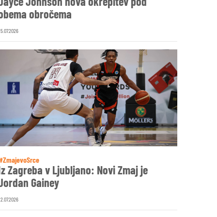
Jayce Johnson nova okrepitev pod
obema obročema
25.07.2026
#ZmajevoSrce
Iz Zagreba v Ljubljano: Novi Zmaj je
Jordan Gainey
22.07.2026