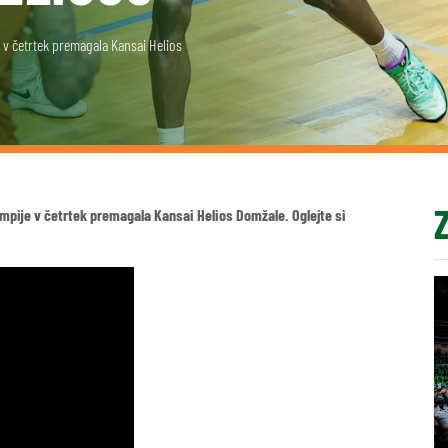
 v četrtek premagala Kansai Helios
impije v četrtek premagala Kansai Helios Domžale. Oglejte si