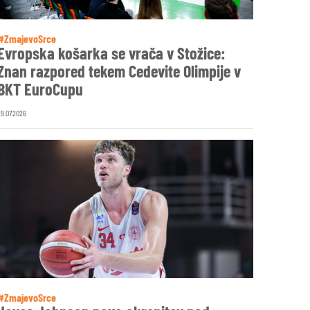
#ZmajevoSrce
Evropska košarka se vrača v Stožice:
Znan razpored tekem Cedevite Olimpije v
BKT EuroCupu
29.07.2026
#ZmajevoSrce