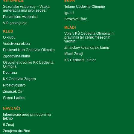
VSTOPNICE
EKIPA
Sezonske vstopnice – Vsaka
Tekme Cedevite Olimpije
generacija ima svoj sedež!
Igralci
Posamične vstopnice
Strokovni štab
VIP gostoljubje
MLADI
KLUB
Vpis v KŠ Cedevita Olimpija in
O klubu
pravilniki ter cenik mesečnih
vadnin
Vodstvena ekipa
Zmajčkov košarkarski kamp
Poslovni klub Cedevita Olimpija
Mladi Zmaji
Zgodovina kluba
KK Cedevita Junior
Osvojene lovorike KK Cedevita
Olimpija
Dvorana
KK Cedevita Zagreb
Prostovoljstvo
Zmajček Oli
Green Ladies
NAVIJAČI
Informacije pred prihodom na
tekmo
6.Zmaj
Zmajeva družina