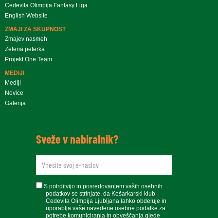
Cedevita Olimpija Fantasy Liga
English Website
ZMAJI ZA SKUPNOST
Zmajev nasmeh
Zelena peterka
Projekt One Team
MEDIJI
Mediji
Novice
Galerija
Sveže v nabiralnik?
newsletteremail
soglasje
S potrditvijo in posredovanjem vaših osebnih
podatkov se strinjate, da Košarkarski klub
Cedevita Olimpija Ljubljana lahko obdeluje in
uporablja vaše navedene osebne podatke za
potrebe komuniciranja in obveščanja glede