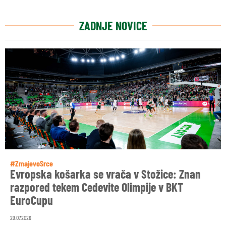
ZADNJE NOVICE
#ZmajevoSrce
Evropska košarka se vrača v Stožice: Znan
razpored tekem Cedevite Olimpije v BKT
EuroCupu
29.07.2026