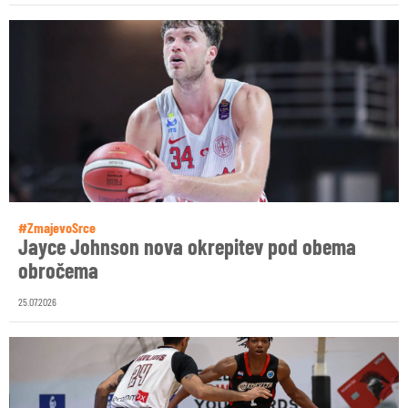
#ZmajevoSrce
Jayce Johnson nova okrepitev pod obema
obročema
25.07.2026