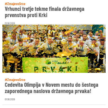
#ZmajevoSrce
Vrhunci tretje tekme finala državnega
prvenstva proti Krki
01.06.2026
#ZmajevoSrce
Cedevita Olimpija v Novem mestu do šestega
zaporednega naslova državnega prvaka!
01.06.2026