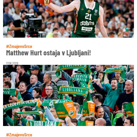
#ZmajevoSrce
Matthew Hurt ostaja v Ljubljani!
17.06.2026
#ZmajevoSrce