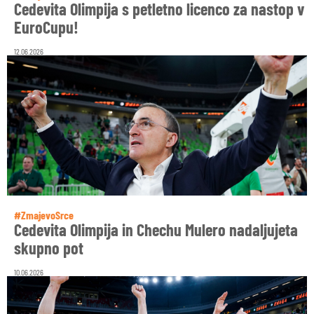
Cedevita Olimpija s petletno licenco za nastop v
EuroCupu!
12.06.2026
#ZmajevoSrce
Cedevita Olimpija in Chechu Mulero nadaljujeta
skupno pot
10.06.2026