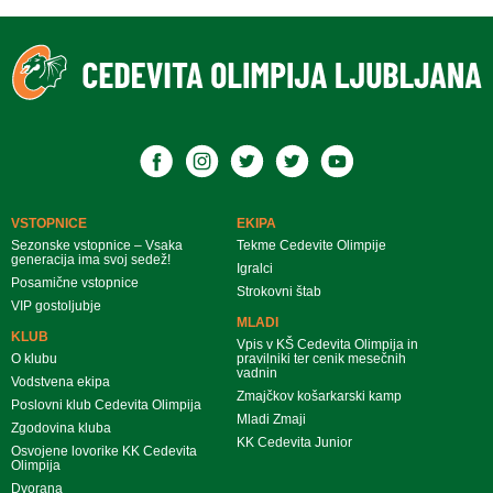
VSTOPNICE
EKIPA
Sezonske vstopnice – Vsaka
Tekme Cedevite Olimpije
generacija ima svoj sedež!
Igralci
Posamične vstopnice
Strokovni štab
VIP gostoljubje
MLADI
KLUB
Vpis v KŠ Cedevita Olimpija in
O klubu
pravilniki ter cenik mesečnih
vadnin
Vodstvena ekipa
Zmajčkov košarkarski kamp
Poslovni klub Cedevita Olimpija
Mladi Zmaji
Zgodovina kluba
KK Cedevita Junior
Osvojene lovorike KK Cedevita
Olimpija
Dvorana