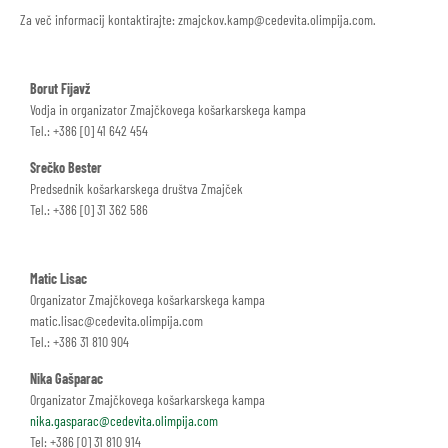
Za več informacij kontaktirajte: zmajckov.kamp@cedevita.olimpija.com.
Borut Fijavž
Vodja in organizator Zmajčkovega košarkarskega kampa
Tel.: +386 [0] 41 642 454
Srečko Bester
Predsednik košarkarskega društva Zmajček
Tel.: +386 [0] 31 362 586
Matic Lisac
Organizator Zmajčkovega košarkarskega kampa
matic.lisac@cedevita.olimpija.com
Tel.: +386 31 810 904
Nika Gašparac
Organizator Zmajčkovega košarkarskega kampa
nika.gasparac@cedevita.olimpija.com
Tel: +386 [0] 31 810 914