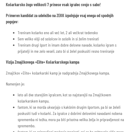
Košarkarsko žogo velikosti 7 prinese vsak igralec svojo s sabo!
Primeren kandidat za udeležbo na ZEKK izpolnjuje vsaj enega od spodnjih
pogojev:
Treniram košarko eno ali več let, 2 ali večkrat tedensko
Sem veliko višji od sošolcev in sošolk in si želim trenirati
Treniram drugi šport in imam dobre delovne navade, košarko igram s
prijatelji in me zelo veseli, zato bi si želel poskusiti resno treniranje
Vizija Zmajčkovega »Elite« Košarkarskega kampa
Zmajčkov »Elite« košarkarski kamp je nadgradnja Zmajčkovega kampa.
Namenjen je:
leto ali dve starejšim igralcem, kot so najstarejši na Zmajčkovem
košarkarskem kampu.
fantom, ki se morda ukvarjajo s kakšnim drugim športom, pa bi se želeli
poskusiti tudi v košarki. Za igralce z dobrimi delovnimi navadami nobena
sprememba ni težka, mora pa biti prisotna velika želja in pripravljenost na
spremembo.
fantom, ki so pripravljeni močneje trenirati, saj se bo zahtevala višja mera