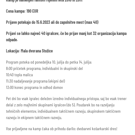
Cena kampa: 190 EUR
Prijave potekajo do 15.6.2023 ali do zapolnitve mest (max 40)
Prijavi se lahko največ 40 igralcev, če bo prijav manj kot 32 organizacija kampa
odpade.
Lokacija: Mala dvorana Stožice
Program poteka od ponedeljka 10. julija do petka 14. julija:
8:00 pričetek programa, individualni in skupinski del
10:40 topla malica
11:30 nadaljevanje programa (ekipni del)
13:00 konec programa in odhod domov
Pet dni bo vsak igralec deležen izredno individualnega pristopa, saj bo vsak trener
delal z zelo majhnimi skupinami igralcev (do 5). Poudarek bo na razvijanju
tehničnih elementov, individualnem taktičnem razvoju, skupinskem taktičnem
razvoju in ekipnem taktičnem razvoju.
Vse prijavljene na kamp čaka ob prihodu darilo: dvobarvni košarkarski dres!