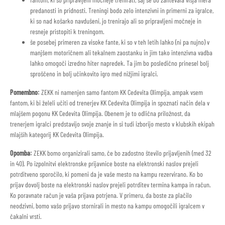
predanosti in pridnosti. Treningi bodo zelo intenzivni in primerni za igralce,
ki so nad košarko navdušeni, jo trenirajo ali so pripravljeni močneje in
resneje pristopiti k treningom.
še posebej primeren za visoke fante, ki so v teh letih lahko (ni pa nujno) v
manjšem motoričnem ali tekalnem zaostanku in jim tako intenzivna vadba
lahko omogoči izredno hiter napredek. Ta jim bo posledično prinesel bolj
sproščeno in bolj učinkovito igro med nižjimi igralci.
Pomembno:
ZEKK ni namenjen samo fantom KK Cedevita Olimpija, ampak vsem
fantom, ki bi želeli učiti od trenerjev KK Cedevita Olimpija in spoznati način dela v
mlajšem pogonu KK Cedevita Olimpija. Obenem je to odlična priložnost, da
trenerjem igralci predstavijo svoje znanje in si tudi izborijo mesto v klubskih ekipah
mlajših kategorij KK Cedevita Olimpija.
Opomba:
ZEKK bomo organizirali samo, če bo zadostno število prijavljenih (med 32
in 40). Po izpolnitvi elektronske prijavnice boste na elektronski naslov prejeli
potrditveno sporočilo, ki pomeni da je vaše mesto na kampu rezervirano. Ko bo
prijav dovolj boste na elektronski naslov prejeli potrditev termina kampa in račun.
Ko poravnate račun je vaša prijava potrjena. V primeru, da boste za plačilo
neodzivni, bomo vašo prijavo stornirali in mesto na kampu omogočili igralcem v
čakalni vrsti.