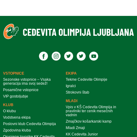
VSTOPNICE
EKIPA
Sezonske vstopnice – Vsaka
Tekme Cedevite Olimpije
generacija ima svoj sedež!
Igralci
Posamične vstopnice
Strokovni štab
VIP gostoljubje
MLADI
KLUB
Vpis v KŠ Cedevita Olimpija in
O klubu
pravilniki ter cenik mesečnih
vadnin
Vodstvena ekipa
Zmajčkov košarkarski kamp
Poslovni klub Cedevita Olimpija
Mladi Zmaji
Zgodovina kluba
KK Cedevita Junior
Osvojene lovorike KK Cedevita