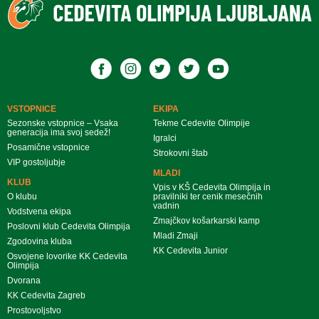
VSTOPNICE
EKIPA
Sezonske vstopnice – Vsaka
Tekme Cedevite Olimpije
generacija ima svoj sedež!
Igralci
Posamične vstopnice
Strokovni štab
VIP gostoljubje
MLADI
KLUB
Vpis v KŠ Cedevita Olimpija in
O klubu
pravilniki ter cenik mesečnih
vadnin
Vodstvena ekipa
Zmajčkov košarkarski kamp
Poslovni klub Cedevita Olimpija
Mladi Zmaji
Zgodovina kluba
KK Cedevita Junior
Osvojene lovorike KK Cedevita
Olimpija
Dvorana
KK Cedevita Zagreb
Prostovoljstvo