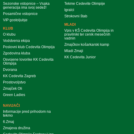
Sezonske vstopnice – Vsaka
Tekme Cedevite Olimpije
generacija ima svoj sedež!
Igralci
Posamične vstopnice
Strokovni štab
VIP gostoljubje
MLADI
KLUB
Vpis v KŠ Cedevita Olimpija in
O klubu
pravilniki ter cenik mesečnih
vadnin
Vodstvena ekipa
Zmajčkov košarkarski kamp
Poslovni klub Cedevita Olimpija
Mladi Zmaji
Zgodovina kluba
KK Cedevita Junior
Osvojene lovorike KK Cedevita
Olimpija
Dvorana
KK Cedevita Zagreb
Prostovoljstvo
Zmajček Oli
Green Ladies
NAVIJAČI
Informacije pred prihodom na
tekmo
6.Zmaj
Zmajeva družina