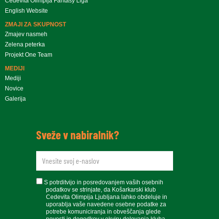
Cedevita Olimpija Fantasy Liga
English Website
ZMAJI ZA SKUPNOST
Zmajev nasmeh
Zelena peterka
Projekt One Team
MEDIJI
Mediji
Novice
Galerija
Sveže v nabiralnik?
newsletteremail
soglasje
S potrditvijo in posredovanjem vaših osebnih
podatkov se strinjate, da Košarkarski klub
Cedevita Olimpija Ljubljana lahko obdeluje in
uporablja vaše navedene osebne podatke za
potrebe komuniciranja in obveščanja glede
novosti in dogodkov v okviru delovanja kluba.