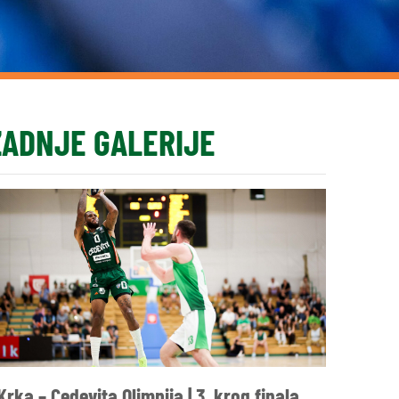
ZADNJE GALERIJE
Krka – Cedevita Olimpija | 3. krog finala