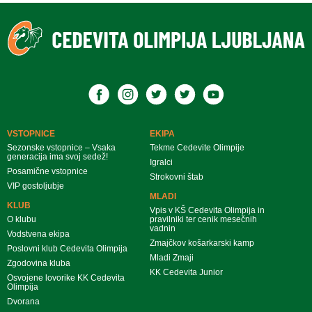
VSTOPNICE
EKIPA
Sezonske vstopnice – Vsaka
Tekme Cedevite Olimpije
generacija ima svoj sedež!
Igralci
Posamične vstopnice
Strokovni štab
VIP gostoljubje
MLADI
KLUB
Vpis v KŠ Cedevita Olimpija in
O klubu
pravilniki ter cenik mesečnih
vadnin
Vodstvena ekipa
Zmajčkov košarkarski kamp
Poslovni klub Cedevita Olimpija
Mladi Zmaji
Zgodovina kluba
KK Cedevita Junior
Osvojene lovorike KK Cedevita
Olimpija
Dvorana