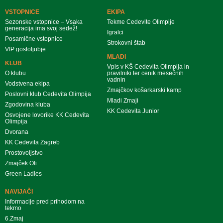
VSTOPNICE
EKIPA
Sezonske vstopnice – Vsaka
Tekme Cedevite Olimpije
generacija ima svoj sedež!
Igralci
Posamične vstopnice
Strokovni štab
VIP gostoljubje
MLADI
KLUB
Vpis v KŠ Cedevita Olimpija in
O klubu
pravilniki ter cenik mesečnih
vadnin
Vodstvena ekipa
Zmajčkov košarkarski kamp
Poslovni klub Cedevita Olimpija
Mladi Zmaji
Zgodovina kluba
KK Cedevita Junior
Osvojene lovorike KK Cedevita
Olimpija
Dvorana
KK Cedevita Zagreb
Prostovoljstvo
Zmajček Oli
Green Ladies
NAVIJAČI
Informacije pred prihodom na
tekmo
6.Zmaj