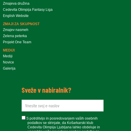
Zmajeva družina
Cedevita Olimpija Fantasy Liga
English Website
ZMAJI ZA SKUPNOST
Zmajev nasmeh
Zelena peterka
Projekt One Team
MEDIJI
Mediji
Novice
Galerija
Sveže v nabiralnik?
newsletteremail
soglasje
S potrditvijo in posredovanjem vaših osebnih
podatkov se strinjate, da Košarkarski klub
Cedevita Olimpija Ljubljana lahko obdeluje in