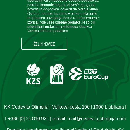
uporablja vaše navedene osebne podatke za
potrebe komuniciranja in obveščanja glede
novosti in dogodkov v okviru delovanja kluba.
Osebne podatke hranimo v elektronski obliki.
Po preklicu dovoljenja bomo iz naših evidenc
izbrisali vse vaše osebne podatke, ki so bili
pridobljeni preko tega spletnega obrazca.
Varstvo osebnih podatkov
KK Cedevita Olimpija | Vojkova cesta 100 | 1000 Ljubljana |
t:
+386 [0] 31 810 921
| e-mail:
mail@cedevita.olimpija.com