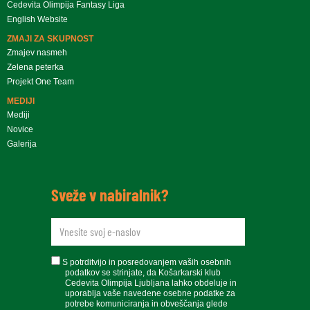
Cedevita Olimpija Fantasy Liga
English Website
ZMAJI ZA SKUPNOST
Zmajev nasmeh
Zelena peterka
Projekt One Team
MEDIJI
Mediji
Novice
Galerija
Sveže v nabiralnik?
newsletteremail
soglasje
S potrditvijo in posredovanjem vaših osebnih
podatkov se strinjate, da Košarkarski klub
Cedevita Olimpija Ljubljana lahko obdeluje in
uporablja vaše navedene osebne podatke za
potrebe komuniciranja in obveščanja glede