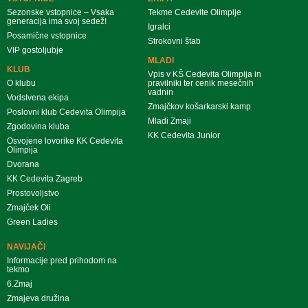
Sezonske vstopnice – Vsaka
Tekme Cedevite Olimpije
generacija ima svoj sedež!
Igralci
Posamične vstopnice
Strokovni štab
VIP gostoljubje
MLADI
KLUB
Vpis v KŠ Cedevita Olimpija in
O klubu
pravilniki ter cenik mesečnih
vadnin
Vodstvena ekipa
Zmajčkov košarkarski kamp
Poslovni klub Cedevita Olimpija
Mladi Zmaji
Zgodovina kluba
KK Cedevita Junior
Osvojene lovorike KK Cedevita
Olimpija
Dvorana
KK Cedevita Zagreb
Prostovoljstvo
Zmajček Oli
Green Ladies
NAVIJAČI
Informacije pred prihodom na
tekmo
6.Zmaj
Zmajeva družina