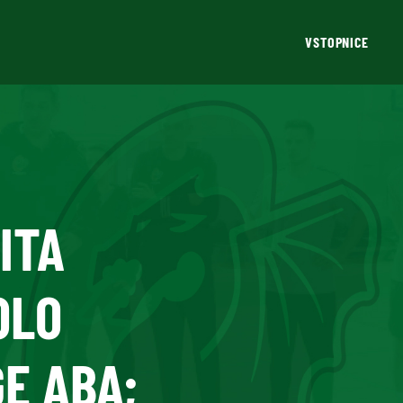
VSTOPNICE
ITA
OLO
E ABA;