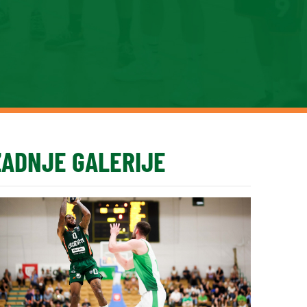
ZADNJE GALERIJE