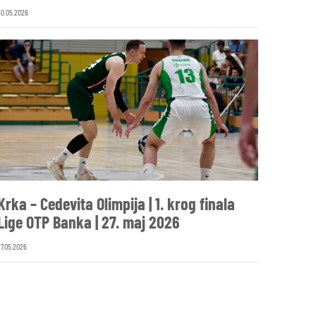
30.05.2026
Krka – Cedevita Olimpija | 1. krog finala
Lige OTP Banka | 27. maj 2026
27.05.2026