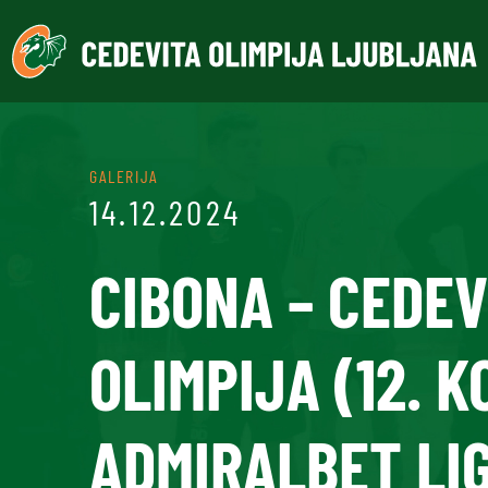
GALERIJA
14.12.2024
CIBONA – CEDEV
OLIMPIJA (12. K
ADMIRALBET LIG