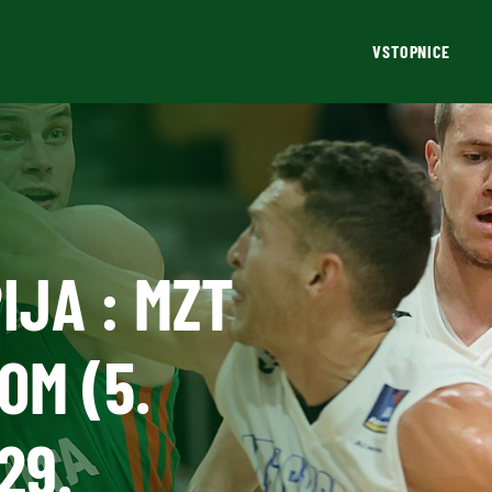
VSTOPNICE
IJA : MZT
OM (5.
29.