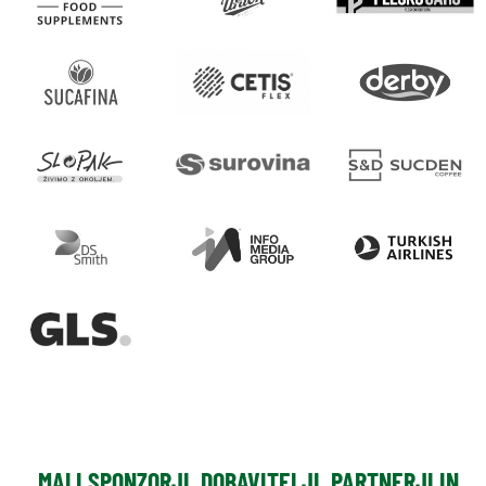
MALI SPONZORJI, DOBAVITELJI, PARTNERJI IN