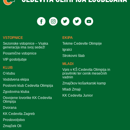
VSTOPNICE
EKIPA
Sezonske vstopnice – Vsaka
Tekme Cedevite Olimpije
generacija ima svoj sedež!
Igralci
Posamične vstopnice
Strokovni štab
VIP gostoljubje
MLADI
KLUB
Vpis v KŠ Cedevita Olimpija in
O klubu
pravilniki ter cenik mesečnih
vadnin
Vodstvena ekipa
Zmajčkov košarkarski kamp
Poslovni klub Cedevita Olimpija
Mladi Zmaji
Zgodovina kluba
KK Cedevita Junior
Osvojene lovorike KK Cedevita
Olimpija
Dvorana
KK Cedevita Zagreb
Prostovoljstvo
Zmajček Oli