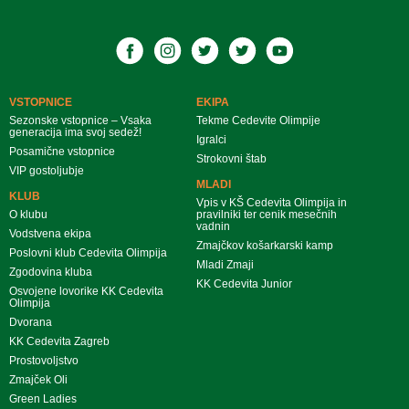
VSTOPNICE
EKIPA
Sezonske vstopnice – Vsaka
Tekme Cedevite Olimpije
generacija ima svoj sedež!
Igralci
Posamične vstopnice
Strokovni štab
VIP gostoljubje
MLADI
KLUB
Vpis v KŠ Cedevita Olimpija in
O klubu
pravilniki ter cenik mesečnih
vadnin
Vodstvena ekipa
Zmajčkov košarkarski kamp
Poslovni klub Cedevita Olimpija
Mladi Zmaji
Zgodovina kluba
KK Cedevita Junior
Osvojene lovorike KK Cedevita
Olimpija
Dvorana
KK Cedevita Zagreb
Prostovoljstvo
Zmajček Oli
Green Ladies