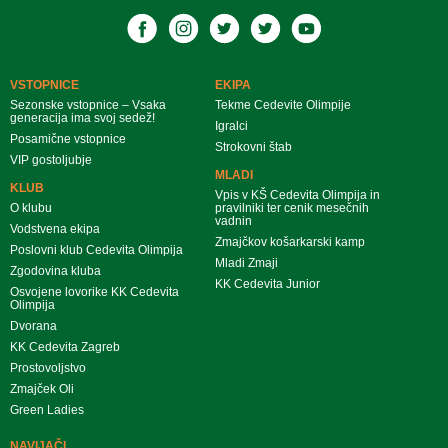
VSTOPNICE
EKIPA
Sezonske vstopnice – Vsaka
Tekme Cedevite Olimpije
generacija ima svoj sedež!
Igralci
Posamične vstopnice
Strokovni štab
VIP gostoljubje
MLADI
KLUB
Vpis v KŠ Cedevita Olimpija in
O klubu
pravilniki ter cenik mesečnih
vadnin
Vodstvena ekipa
Zmajčkov košarkarski kamp
Poslovni klub Cedevita Olimpija
Mladi Zmaji
Zgodovina kluba
KK Cedevita Junior
Osvojene lovorike KK Cedevita
Olimpija
Dvorana
KK Cedevita Zagreb
Prostovoljstvo
Zmajček Oli
Green Ladies
NAVIJAČI