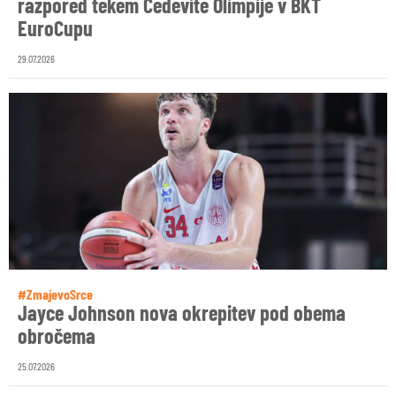
razpored tekem Cedevite Olimpije v BKT
EuroCupu
29.07.2026
#ZmajevoSrce
Jayce Johnson nova okrepitev pod obema
obročema
25.07.2026