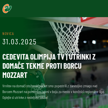
NOVICA
31.03.2025
CEDEVITA OLIMPIJA TV | UTRINKI Z
DOMAČE TEKME PROTI BORCU
MOZZART
Vrnitev na domači stoženski parket smo popestrili z zanesljivo zmago nad
Borcem Mozzart na pomembni tekmi v boju za mesto v končnici regionalne lige.
Oglejte si utrinke z nedeljske tekme!