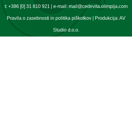
t:
+386 [0] 31 810 921
| e-mail:
mail@cedevita.olimpija.com
Pravila o zasebnosti in politika piškotkov
| Produkcija:
AV
Studio d.o.o.