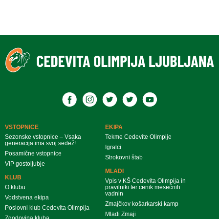
VSTOPNICE
EKIPA
Sezonske vstopnice – Vsaka
Tekme Cedevite Olimpije
generacija ima svoj sedež!
Igralci
Posamične vstopnice
Strokovni štab
VIP gostoljubje
MLADI
KLUB
Vpis v KŠ Cedevita Olimpija in
O klubu
pravilniki ter cenik mesečnih
vadnin
Vodstvena ekipa
Zmajčkov košarkarski kamp
Poslovni klub Cedevita Olimpija
Mladi Zmaji
Zgodovina kluba