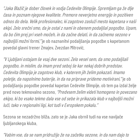
“Jaka Blažič je dober človek in vodja Cedevite Olimpije. Spremljam ga že dlje
časa in poznam njegove kvalitete. Premore neverjetno energijo in pozitiven
odnos do dela. Velik profesionalec, ki zagotovo zasluži mesto kapetana v naši
ekipi. Zelo srečni smo, da je ostal z nami in obenem podaljšal pogodbo. Upam,
da bo čim prej pri vseh močeh, in da začne delati, in da začnemo sezono v
najboljši možni formi,”
je ob naznanitvi podaljšanja pogodbe s kapetanom
povedal glavni trener Zmajev, Zvezdan Mitrović.
“V Ljubljani ostajam še vsaj dve sezoni. Zelo vesel sem, da smo podaljšali
pogodbo, in mislim, da imam pred seboj še kar nekaj dobrih predstav.
Cedevita Olimpija je zagotovo klub, v katerem jih želim pokazati. Imamo
poletje, da napolnimo baterije, in da na priprave pridemo motivirani,”
je ob
podaljšanju pogodbe povedal kapetan Cedevite Olimpije, ob tem pa izdal želje
pred novo tekmovalno sezono.
“Predvsem želim videti homogeno in povezano
ekipo, ki bo vsako tekmo dala vse od sebe in prikazala klub v najboljši možni
luči, tako v regionalni ligi, kot tudi v Evropskem pokalu.”
Sezona se nezadržno bliža, zato se je Jaka obrnil tudi na vse navijače
ljubljanskega kluba.
“Vabim vse, da se nam pridružijo že na začetku sezone, in da nam dajo to