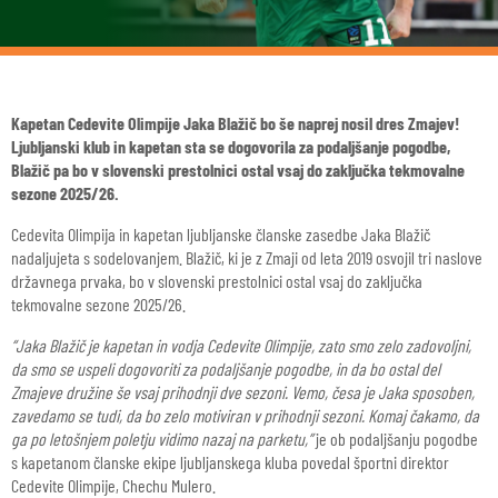
Kapetan Cedevite Olimpije Jaka Blažič bo še naprej nosil dres Zmajev!
Ljubljanski klub in kapetan sta se dogovorila za podaljšanje pogodbe,
Blažič pa bo v slovenski prestolnici ostal vsaj do zaključka tekmovalne
sezone 2025/26.
Cedevita Olimpija in kapetan ljubljanske članske zasedbe Jaka Blažič
nadaljujeta s sodelovanjem. Blažič, ki je z Zmaji od leta 2019 osvojil tri naslove
državnega prvaka, bo v slovenski prestolnici ostal vsaj do zaključka
tekmovalne sezone 2025/26.
“Jaka Blažič je kapetan in vodja Cedevite Olimpije, zato smo zelo zadovoljni,
da smo se uspeli dogovoriti za podaljšanje pogodbe, in da bo ostal del
Zmajeve družine še vsaj prihodnji dve sezoni. Vemo, česa je Jaka sposoben,
zavedamo se tudi, da bo zelo motiviran v prihodnji sezoni. Komaj čakamo, da
ga po letošnjem poletju vidimo nazaj na parketu,”
je ob podaljšanju pogodbe
s kapetanom članske ekipe ljubljanskega kluba povedal športni direktor
Cedevite Olimpije, Chechu Mulero.