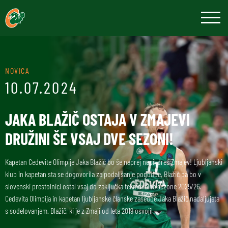
NOVICA
10.07.2024
JAKA BLAŽIČ OSTAJA V ZMAJEVI
DRUŽINI ŠE VSAJ DVE SEZONI!
Kapetan Cedevite Olimpije Jaka Blažič bo še naprej nosil dres Zmajev! Ljubljanski
klub in kapetan sta se dogovorila za podaljšanje pogodbe, Blažič pa bo v
slovenski prestolnici ostal vsaj do zaključka tekmovalne sezone 2025/26.
Cedevita Olimpija in kapetan ljubljanske članske zasedbe Jaka Blažič nadaljujeta
s sodelovanjem. Blažič, ki je z Zmaji od leta 2019 osvojil …