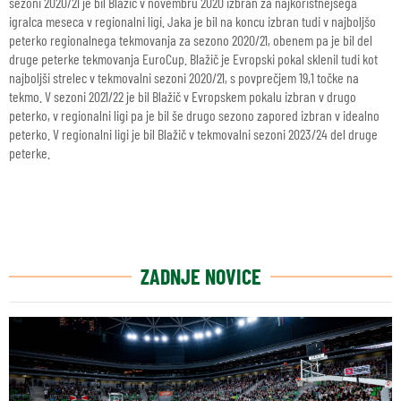
sezoni 2020/21 je bil Blažič v novembru 2020 izbran za najkoristnejšega
igralca meseca v regionalni ligi. Jaka je bil na koncu izbran tudi v najboljšo
peterko regionalnega tekmovanja za sezono 2020/21, obenem pa je bil del
druge peterke tekmovanja EuroCup. Blažič je Evropski pokal sklenil tudi kot
najboljši strelec v tekmovalni sezoni 2020/21, s povprečjem 19,1 točke na
tekmo. V sezoni 2021/22 je bil Blažič v Evropskem pokalu izbran v drugo
peterko, v regionalni ligi pa je bil še drugo sezono zapored izbran v idealno
peterko. V regionalni ligi je bil Blažič v tekmovalni sezoni 2023/24 del druge
peterke.
ZADNJE NOVICE