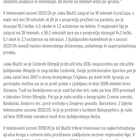
dodatno podporo in motivacijo, da bomo na tekmah leteli po igrišču.”
V tekmovalni sezoni 2023/24 je Jaka Blažič zaigral na 18 tekmah EuroCupa, v
malo več kot 29 minutah, ki jih je v povprečju preživel na parketu, pa je
dosegal 16,1 točke, 4,5 skoke in 1,3 asistence na tekmo. V regionalni ligi je
zaigral na 28 tekmah, v 28,3 minutah igre pa v povprečju dosegal 14,2 točki,
5,1 skok in 3,1 asistence na obračun. Z ljubljanskim kolektivom je v sezoni
2023/24 osvojil naslov slovenskega državnega, pokalnega in superpokalnega
prvaka.
Jaka Blažič se je Cedeviti Olimpiji pridružil leta 2019, neposredno po združitvi
ljubljanske Olimpije in zagrebške Cedevite. Svojo profesionalno športno pot je
Jaka začel leta 2007 v dresu kranjskega Triglava, po dveh letih igranja za
gorenjsko moštvo pa se je prvič podal v Ljubljano in leta 2009 oblekel dres
Slovana. Tudi na Kodeljevem se je zadržal dve leti, nato pa leta 2011 prestopil
v takratno Union Olimpijo. Pot ga je nato vodila v beograjsko Crveno zvezdo,
Baskonio, Andorro ter, pred vrnitvijo v Zmajevo gnezdo, Barcelono. Z izjemo
tekmovalne sezone 2022/23, ki jo je preživel v turškem Bahçeşehiru, je nato
od leta 2019 dalje vseskozi nosil dres ljubljanskega kluba.
V tekmovalni sezoni 2019/20 je bil Blažič trikrat imenovan za najkoristnejšega
igralca kroga v rednem delu predčasno zaključene sezone regionalne lige. V