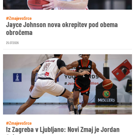
#ZmajevoSrce
Jayce Johnson nova okrepitev pod obema
obročema
25.07.2026
#ZmajevoSrce
Iz Zagreba v Ljubljano: Novi Zmaj je Jordan