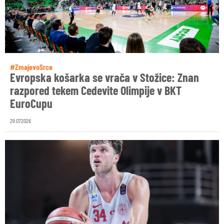
#ZmajevoSrce
Evropska košarka se vrača v Stožice: Znan
razpored tekem Cedevite Olimpije v BKT
EuroCupu
29.07.2026