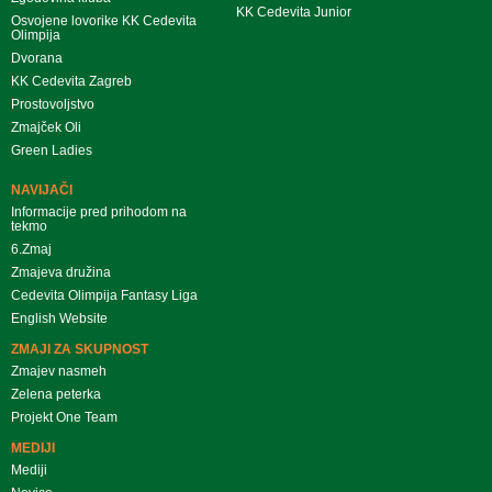
KK Cedevita Junior
Osvojene lovorike KK Cedevita
Olimpija
Dvorana
KK Cedevita Zagreb
Prostovoljstvo
Zmajček Oli
Green Ladies
NAVIJAČI
Informacije pred prihodom na
tekmo
6.Zmaj
Zmajeva družina
Cedevita Olimpija Fantasy Liga
English Website
ZMAJI ZA SKUPNOST
Zmajev nasmeh
Zelena peterka
Projekt One Team
MEDIJI
Mediji